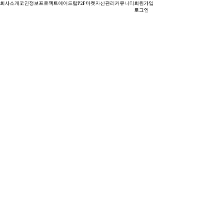
회사소개
코인정보
프로젝트
에어드랍
P2P마켓
자산관리
커뮤니티
회원가입
로그인